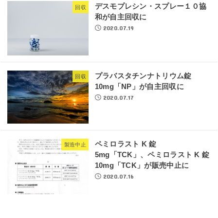
デスモプレシン・スプレー１０協
回収
和が自主回収に
2020.07.19
プラバスタチンナトリウム錠
回収
10mg「NP」が自主回収に
2020.07.17
ペミロラスト K 錠
製造中止
5mg「TCK」、ペミロラスト K 錠
10mg「TCK」が販売中止に
2020.07.16