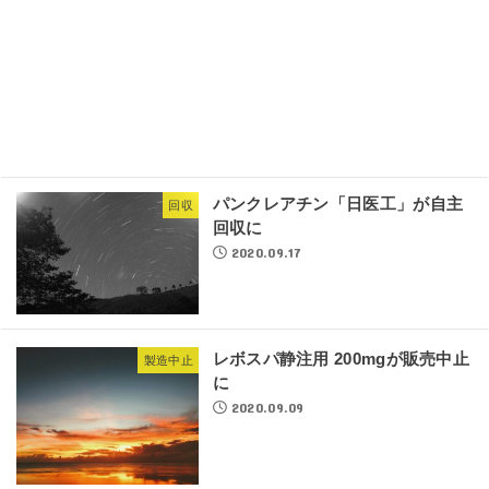
パンクレアチン「日医工」が自主
回収
回収に
2020.09.17
レボスパ静注用 200mgが販売中止
製造中止
に
2020.09.09