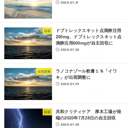
2020.07.31
ドブトレックスキット点滴静注用
回収
200mg、ドブトレックスキット点
滴静注用600mgが自主回収に
2020.07.30
ラノコナゾール軟膏１％「イワ
出荷調整
キ」が出荷調整に
2020.07.29
共和クリティケア 厚木工場が発
回収
端の2020年7月28日の自主回収
2020.07.28