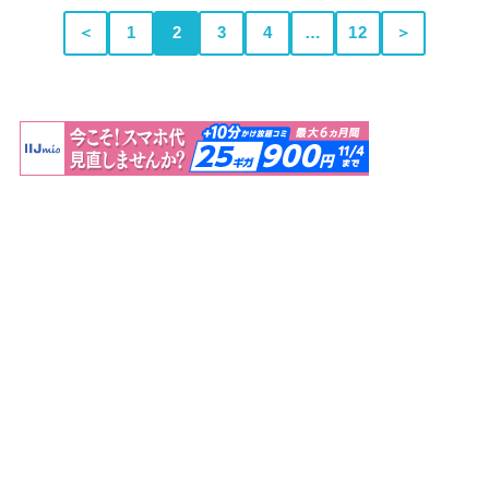
＜
1
2
3
4
…
12
＞