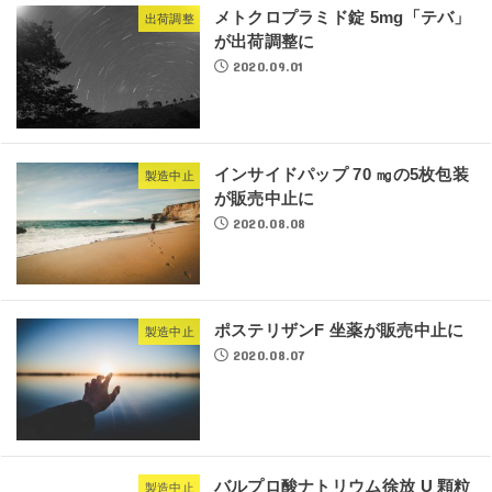
メトクロプラミド錠 5mg「テバ」
出荷調整
が出荷調整に
2020.09.01
インサイドパップ 70 ㎎の5枚包装
製造中止
が販売中止に
2020.08.08
ポステリザンF 坐薬が販売中止に
製造中止
2020.08.07
バルプロ酸ナトリウム徐放 U 顆粒
製造中止