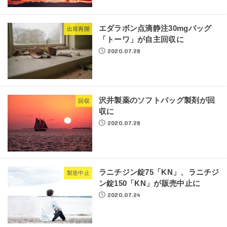
エダラボン点滴静注30mgバッグ
出荷再開
「トーワ」が自主回収に
2020.07.28
沢井製薬のソフトバッグ製剤が回
回収
収に
2020.07.28
ラニチジン錠75「KN」、ラニチジ
製造中止
ン錠150「KN」が販売中止に
2020.07.24