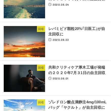
2020.08.04
レバミピド顆粒20%｢日医工｣が自
回収
主回収に
2020.08.03
共和クリティケア厚木工場が発端
回収
の２０２０年7月３1日の自主回収
2020.08.01
ゾレドロン酸点滴静注4mg/100mL
回収
バッグ「ヤクルト」が自主回収に