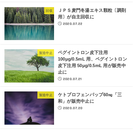
ＪＰＳ麦門冬湯エキス顆粒〔調剤
回収
用〕が自主回収に
2020.07.22
ペグイントロン皮下注用
製造中止
100μg/0.5mL 用、ペグイントロン
皮下注用 50μg/0.5mL 用が販売中
止に
2020.07.21
ケトプロフェンパップ60㎎「三
製造中止
和」が販売中止に
2020.07.20