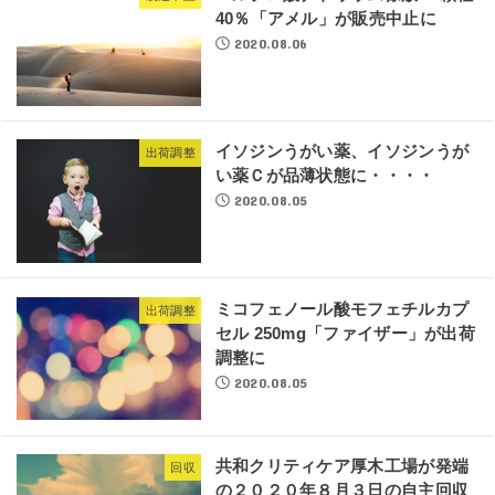
40％「アメル」が販売中止に
2020.08.06
イソジンうがい薬、イソジンうが
出荷調整
い薬Ｃが品薄状態に・・・・
2020.08.05
ミコフェノール酸モフェチルカプ
出荷調整
セル 250mg「ファイザー」が出荷
調整に
2020.08.05
共和クリティケア厚木工場が発端
回収
の２０２０年８月３日の自主回収