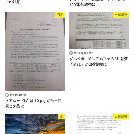
上の注意
どが出荷調整に
回収
出荷調整
2020.04.25
ダルベポエチンアルファ BS注射液
「MYL」が出荷調整に
2019.10.13
ケアロードLA 錠 60 µ g が自主回
収と欠品に
薬
出荷調整