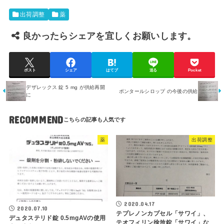
出荷調整
薬
良かったらシェアを宜しくお願いします。
ポスト
シェア
はてブ
送る
Pocket
デザレックス 錠 5 mg が供給再開
ポンタールシロップ の今後の供給
に
RECOMMEND
薬
出荷調整
2020.04.17
2020.07.10
テプレノンカプセル「サワイ」、
デュタステリド錠 0.5mgAVの使用
テオフィリン徐放錠「サワイ」な