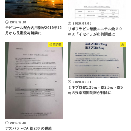
2019.12.01
2020.07.06
モビコール配合内用剤が2019年12
リボフラビン酪酸エステル錠２０
月から長期投与解禁に
ｍｇ「イセイ」が出荷調整に
出荷調整
薬
2020.02.21
ミネブロ錠1.25㎎・錠2.5㎎・錠5
㎎の投薬期間制限が解除に
2019.10.18
アスパラ－CA 錠200 の供給