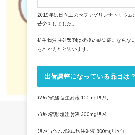
2019年は日医工のセファゾリンナトリウ
苦労をしました。
抗生物質注射製剤は術後の感染症にならな
をかかえたと思います。
出荷調整になっている品目は
ｱﾐｶｼﾝ硫酸塩注射液 100mg｢ｻﾜｲ｣
ｱﾐｶｼﾝ硫酸塩注射液 200mg｢ｻﾜｲ｣
ｸﾘﾝﾀﾞﾏｲｼﾝﾘﾝ酸ｴｽﾃﾙ注射液 300mg｢ｻﾜｲ｣