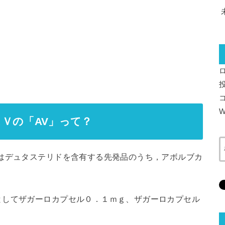
W
Ｖの「AV」って？
はデュタステリドを含有する先発品のうち，アボルブカ
。
としてザガーロカプセル０．１ｍｇ、ザガーロカプセル