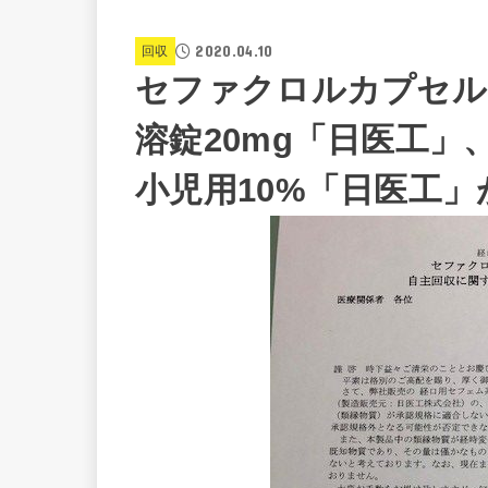
2020.04.10
回収
セファクロルカプセル2
溶錠20mg「日医工
小児用10%「日医工