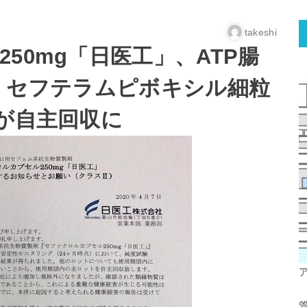
takeshi
50mg「日医工」、ATP腸
」、セフテラムピボキシル細粒
」が自主回収に