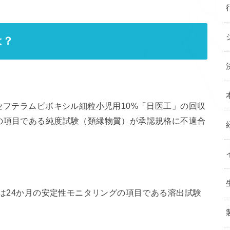
は？
セフテラムピボキシル細粒小児用10%「日医工」の回収
の項目である純度試験（類縁物質）が承認規格に不適合
由は24か月の安定性モニタリングの項目である溶出試験