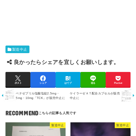
製造中止
良かったらシェアを宜しくお願いします。
ポスト
シェア
はてブ
送る
Pocket
ベナゼプリル塩酸塩錠2.5mg・
ケイラーゼＡＴ配合カプセルが販売
5mg・10mg「TCK」が販売中止に
中止に
RECOMMEND
製造中止
製造中止