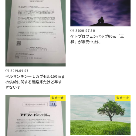
2020.07.20
ケトプロフェンパップ60㎎「三
和」が販売中止に
2019.09.07
ペルサンチンーＬカプセル150ｍｇ
の供給に関する連絡来たけど早す
ぎない？
製造中止
製造中止