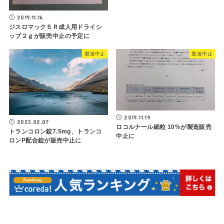
2019.11.16
ジスロマックＳＲ成人用ドライシ
ップ２ｇが販売中止の予定に
製造中止
製造中止
2019.11.19
2023.02.07
ロコルナール細粒 10%が製造販売
トランコロン錠7.5mg、トランコ
中止に
ロンP配合錠が販売中止に