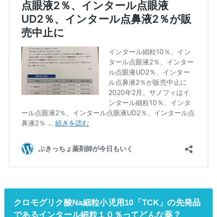
クロモグリク酸Na細粒小児用10「TCK」の先発品
であるインタール細粒１０％ってどんな薬？