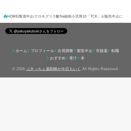
HOME
製造中止
クロモグリク酸Na細粒小児用10「TCK」が販売中止に
ホーム
プロフィール
出荷調整
製造中止
市販薬
転職
おすすめ
青汁
本
© 2026
ぶきっちょ薬剤師が今日もいく
All Rights Reserved.