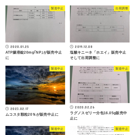
製造中止
出荷調整
2020.01.25
2019.12.08
ATP腸溶錠20mg｢NP｣が販売中止
塩酸キニーネ「ホエイ」販売中止
に
そして出荷調整に
製造中止
製造中止
2020.02.26
2023.02.17
ラグノスゼリー分包16.05g販売中
ムコスタ顆粒20％が販売中止に
止に
製造中止
製造中止