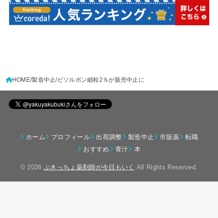
HOME
製造中止
ビソルボン細粒2％が販売中止に
ホーム
プロフィール
出荷調整
製造中止
市販薬
転職
おすすめ
青汁
本
© 2026
ぶきっちょ薬剤師が今日もいく
All Rights Reserved.