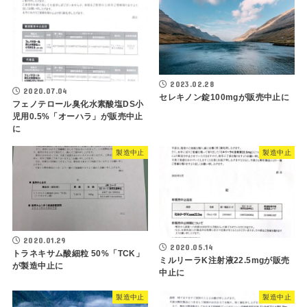
2023.02.28
2020.07.04
セレキノン錠100mgが販売中止に
フェノテロール臭化水素酸塩DS小
児用0.5%「オーハラ」が販売中止
に
製造中止
製造中止
2020.01.29
2020.05.14
トラネキサム酸細粒 50%「TCK」
ミルリーラK注射液22.5mgが販売
が製造中止に
中止に
製造中止
製造中止