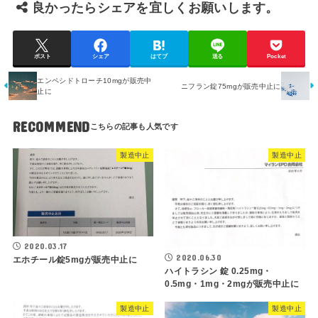
良かったらシェアを宜しくお願いします。
ポスト
シェア
はてブ
送る
Pocket
エンペシドトローチ10mgが販売中
ニフラン錠75mgが販売中止に
止に
RECOMMEND
製造中止
製造中止
2020.03.17
2020.06.30
エホチール錠5mgが販売中止に
ハイトラシン 錠 0.25mg・
0.5mg・1mg・2mgが販売中止に
製造中止
製造中止