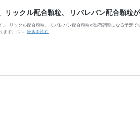
サワイ｣、リックル配合顆粒、 リバレバン配合顆粒
g｢サワイ｣、リックル配合顆粒、 リバレバン配合顆粒が出荷調整になる予定
L-
ります。つ …
続きを読む
ア
ス
パ
ラ
ギ
ン
酸
Ca
錠
200mg｢サ
ワ
イ｣、
リ
ッ
ク
ル